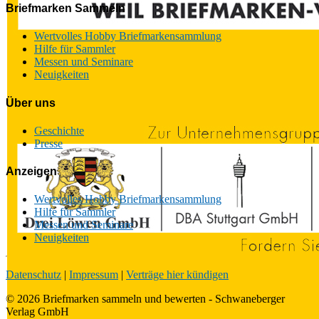
Briefmarken Sammeln
Wertvolles Hobby Briefmarkensammlung
Hilfe für Sammler
Messen und Seminare
Neuigkeiten
Über uns
Geschichte
Presse
Anzeigen
Wertvolles Hobby Briefmarkensammlung
Hilfe für Sammler
Messen und Seminare
Neuigkeiten
Datenschutz
|
Impressum
|
Verträge hier kündigen
© 2026 Briefmarken sammeln und bewerten - Schwaneberger
Verlag GmbH