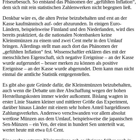
Friseurbesuch. So entstand das Phänomen der „gefühlten Inflation“,
dem sich mit rein statistischen Zahlenwerken nicht begegnen ließ.
Denkbar wäre es, die alten Preise beizubehalten und erst an der
Kasse kaufmännisch auf- oder abzurunden. In einigen Euro-
Ländern, beispielsweise Finnland und den Niederlanden, wird dies
bereits praktiziert, da die nationalen Notenbanken keine
Kleinstmünzen zu einem und zwei Cent mehr in den Umlauf
bringen. Allerdings stellt man auch dort das Phänomen der
„gefühlten Inflation“ fest. Wissenschaftler erklären dies mit der
menschlichen Eigenschaft, sich negative Ereignisse – an der Kasse
wurde aufgerundet – besser merken zu können als positive
Ereignisse – an der Kasse wurde abgerundet. Dem kann man nicht
einmal die amtliche Statistik entgegenstellen.
Es gibt also gute Gründe dafür, die Kleinstmünzen beizubehalten,
auch wenn die Debatte um ihre Abschaffung wegen der hohen
Herstellungskosten immer wieder aufkommt. Bislang wagten in
erster Linie Staaten kleiner und mittlerer Größe das Experiment,
darüber hinaus Länder mit einem sehr hohen Anteil bargeldlosen
Zahlungsverkehrs. Anderswo verschwanden vor allem absolut
wertlose Münzen aus dem Umlauf, beispielsweise die japanischen
Sen-Münzen – ein Yen, der einst in hundert Sen unterteilt war,
wertet heute mit etwa 0,6 Cent.