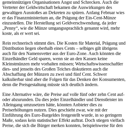
gemeinnützigen Organisationen Angst und Schrecken. Auch die
Vertreter der Geldwirtschaft bekamen die Auswirkungen des
gewaltigen Ausstoßes an Dekreten zu spüren. Anfang Februar wies
er das Finanzministerium an, die Prägung der Ein-Cent-Münze
einzustellen. Die Herstellung sei Geldverschwendung, da jeder
„Penny“, wie die Münze umgangssprachlich genannt wird, mehr
koste, als er wert sei.
Rein rechnerisch stimmt dies. Die Kosten für Material, Prägung und
Distribution liegen oberhalb eines Cents – selbiges gilt übrigens
auch für den Namensvetter aus der Euro-Zone. Auch könnten die
Einzelhändler Geld sparen, wenn sie an den Kassen keine
Kleinstmünzen mehr vorhalten müssen; Wirtschaftswissenschaftler
dies- und jenseits des Großen Teiches diskutieren auch die
Abschaffung der Münzen zu zwei und fünf Cent. Schwer
kalkulierbar sind aber die Folgen für das Denken der Konsumenten,
denn die Preisgestaltung müsste sich deutlich ändern.
Eine Alternative wäre, die Preise auf volle fünf oder zehn Cent auf-
oder abzurunden. Da dies jeder Einzelhändler und Dienstleister im
Alleingang umzusetzen hätte, könnten Anbieter dies zu
Preiserhöhungen nutzen. Dies geschieht zwar, wie mit der
Einführung des Euro-Bargeldes festgestellt wurde, in so geringem
Maße, sodass kein statistischer Effekt auftrat. Doch stiegen vielfach
Preise, die sich die Bürger merken konnten, beispielsweise für den