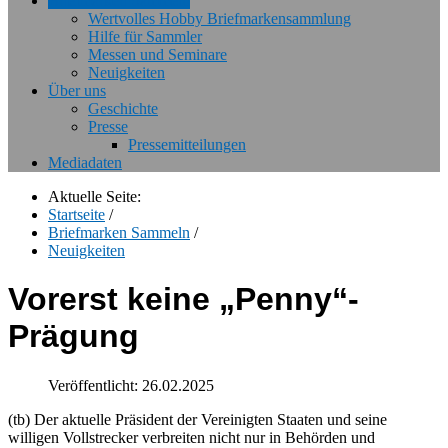
Briefmarken Sammeln
Wertvolles Hobby Briefmarkensammlung
Hilfe für Sammler
Messen und Seminare
Neuigkeiten
Über uns
Geschichte
Presse
Pressemitteilungen
Mediadaten
Aktuelle Seite:
Startseite
/
Briefmarken Sammeln
/
Neuigkeiten
Vorerst keine „Penny“-
Prägung
Veröffentlicht: 26.02.2025
(tb) Der aktuelle Präsident der Vereinigten Staaten und seine
willigen Vollstrecker verbreiten nicht nur in Behörden und