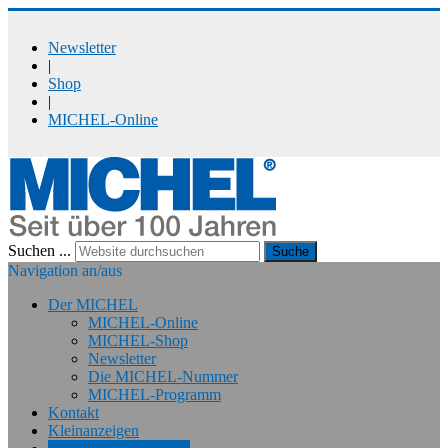
Newsletter
|
Shop
|
MICHEL-Online
Suchen ...
Suche
Navigation an/aus
Der MICHEL
MICHEL-Online
MICHEL-Shop
Newsletter
Die MICHEL-Nummer
MICHEL-Programm
Kontakt
Kleinanzeigen