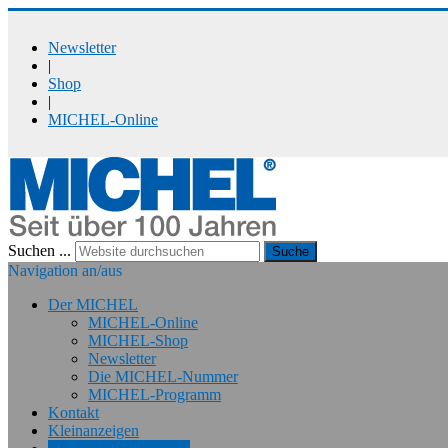
Newsletter
|
Shop
|
MICHEL-Online
Suchen ...
Suche
Navigation an/aus
Der MICHEL
MICHEL-Online
MICHEL-Shop
Newsletter
Die MICHEL-Nummer
MICHEL-Programm
Kontakt
Kleinanzeigen