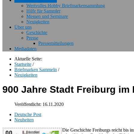
Briefmarken Sammeln
Wertvolles Hobby Briefmarkensammlung
Hilfe für Sammler
Messen und Seminare
Neuigkeiten
Über uns
Geschichte
Presse
Pressemitteilungen
Mediadaten
Aktuelle Seite:
Startseite
/
Briefmarken Sammeln
/
Neuigkeiten
900 Jahre Stadt Freiburg im
Veröffentlicht: 16.11.2020
Deutsche Post
Neuheiten
Die Geschichte Freiburgs reicht bis i