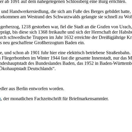
er ab 1091 auf dem nahegelegenen Schlossberg eine Burg errichten.
und Handwerkersiedlung, die sich am Fuße des Berges gebildet hatte,
rvorkommen am Westrand des Schwarzwalds gelangte sie schnell zu Woh
gerherzog, 1218 gestorben war, fiel die Stadt an die Grafen von Urach,
gt, bis diese sich 1368 freikaufte und sich der Herrschaft der Habsbur
h schwedische Truppen im Jahr 1632 erreichte der Dreißigjährige Krie
das neu geschaffene Großherzogtum Baden ein.
, und schon ab 1901 fuhr hier eine elektrisch betriebene Straßenbahn
n Fliegerbomben im Winter 1944 fast die gesamte Innenstadt, nur das 
ndeshauptstadt des Bundeslandes Baden, das 1952 in Baden-Württember
Ökohauptstadt Deutschlands“.
edler aus Berlin entworfen worden.
u
, der monatlichen Fachzeitschrift für Briefmarkensammler.