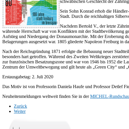
schwäbischen Geschlecht der Zähring
Sein Sohn Konrad erhob die Händler- 
Stadt. Durch die reichhaltigen Silbe
Nachdem Bertold V., der letzte Zährin
währende Herrschaft war von Konflikten mit der Stadtbevölkerung geprä
Aufstieg und Niedergang der Donaumonarchie. Mit der Eroberung durc
Belagerungen ausgesetzt war. 1805 gliederte Napoleon Freiburg in 
Nach der Reichsgründung 1871 erfolgte die Bebauung neuer Stadtteile
besonders hart getroffen. Während des Zweiten Weltkrieges zerstörte
zur französischen Besatzungszone und war von 1946 bis 1952 die La
Zentrum der Umweltbewegung und gilt heute als „Green City“ und „
Erstausgabetag: 2. Juli 2020
Das Motiv ist von Professorin Daniela Haufe und Professor Detlef Fi
Neuheitenmeldungen weltweit finden Sie in der
MICHEL-Rundscha
Zurück
Weiter