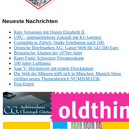
Neueste Nachrichten
Rare Versionen mit Queen Elizabeth II.
UPU - datengetriebene Zukunft mit KI-Agenten
Corinphila in Zürich: Starke Ergebnisse nach 100.
Deutsche Briefmarken AG: Ganze Welt für 143.500 Euro
Bulgarische Abarten der 1970er Jahre
Rarer Fund: Schweizer Privatpostkarte
100 Jahre Lufthansa
Saar V: Höchstwert mit erstem Druckdatum
Die Welt der Münzen trifft sich in München: Munich Show
eröffnet neuen Themenbereich NUMISMATIK
Post-Emoji