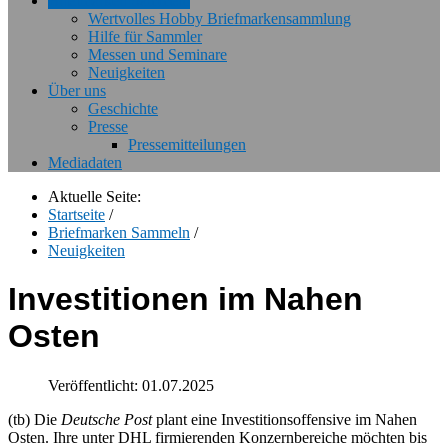
Briefmarken Sammeln
Wertvolles Hobby Briefmarkensammlung
Hilfe für Sammler
Messen und Seminare
Neuigkeiten
Über uns
Geschichte
Presse
Pressemitteilungen
Mediadaten
Aktuelle Seite:
Startseite
/
Briefmarken Sammeln
/
Neuigkeiten
Investitionen im Nahen
Osten
Veröffentlicht: 01.07.2025
(tb) Die
Deutsche Post
plant eine Investitionsoffensive im Nahen
Osten. Ihre unter DHL firmierenden Konzernbereiche möchten bis