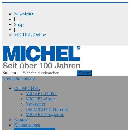
Newsletter
|
Shop
|
MICHEL-Online
Suchen ...
Suche
Navigation an/aus
Der MICHEL
MICHEL-Online
MICHEL-Shop
Newsletter
Die MICHEL-Nummer
MICHEL-Programm
Kontakt
Kleinanzeigen