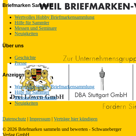
Briefmarken Sammeln
Wertvolles Hobby Briefmarkensammlung
Hilfe für Sammler
Messen und Seminare
Neuigkeiten
Über uns
Geschichte
Presse
Anzeigen
Wertvolles Hobby Briefmarkensammlung
Hilfe für Sammler
Messen und Seminare
Neuigkeiten
Datenschutz
|
Impressum
|
Verträge hier kündigen
© 2026 Briefmarken sammeln und bewerten - Schwaneberger
Verlag GmbH