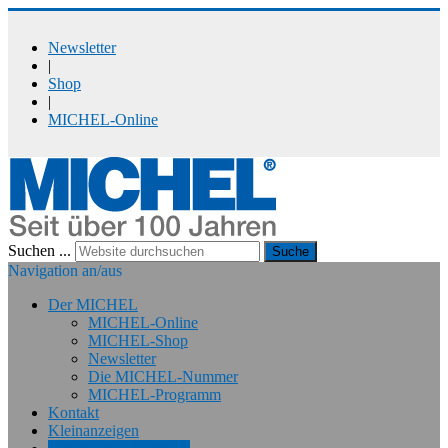
Newsletter
|
Shop
|
MICHEL-Online
Suchen ...
Suche
Navigation an/aus
Der MICHEL
MICHEL-Online
MICHEL-Shop
Newsletter
Die MICHEL-Nummer
MICHEL-Programm
Kontakt
Kleinanzeigen