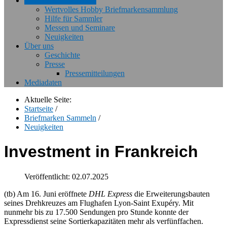
Briefmarken Sammeln
Wertvolles Hobby Briefmarkensammlung
Hilfe für Sammler
Messen und Seminare
Neuigkeiten
Über uns
Geschichte
Presse
Pressemitteilungen
Mediadaten
Aktuelle Seite:
Startseite
/
Briefmarken Sammeln
/
Neuigkeiten
Investment in Frankreich
Veröffentlicht: 02.07.2025
(tb) Am 16. Juni eröffnete
DHL Express
die Erweiterungsbauten
seines Drehkreuzes am Flughafen Lyon-Saint Exupéry. Mit
nunmehr bis zu 17.500 Sendungen pro Stunde konnte der
Expressdienst seine Sortierkapazitäten mehr als verfünffachen.