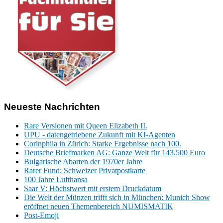
Neueste Nachrichten
Rare Versionen mit Queen Elizabeth II.
UPU - datengetriebene Zukunft mit KI-Agenten
Corinphila in Zürich: Starke Ergebnisse nach 100.
Deutsche Briefmarken AG: Ganze Welt für 143.500 Euro
Bulgarische Abarten der 1970er Jahre
Rarer Fund: Schweizer Privatpostkarte
100 Jahre Lufthansa
Saar V: Höchstwert mit erstem Druckdatum
Die Welt der Münzen trifft sich in München: Munich Show
eröffnet neuen Themenbereich NUMISMATIK
Post-Emoji