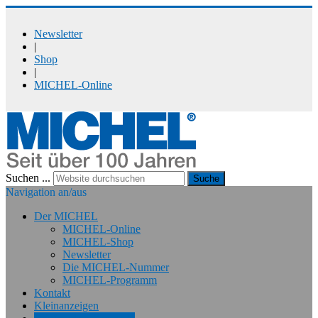
Newsletter
|
Shop
|
MICHEL-Online
Suchen ...
Suche
Navigation an/aus
Der MICHEL
MICHEL-Online
MICHEL-Shop
Newsletter
Die MICHEL-Nummer
MICHEL-Programm
Kontakt
Kleinanzeigen