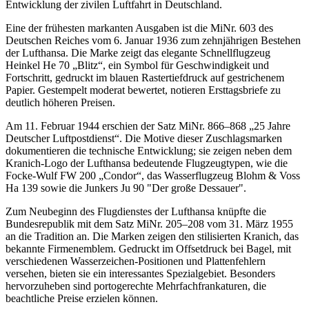
Entwicklung der zivilen Luftfahrt in Deutschland.
Eine der frühesten markanten Ausgaben ist die MiNr. 603 des
Deutschen Reiches vom 6. Januar 1936 zum zehnjährigen Bestehen
der Lufthansa. Die Marke zeigt das elegante Schnellflugzeug
Heinkel He 70 „Blitz“, ein Symbol für Geschwindigkeit und
Fortschritt, gedruckt im blauen Rastertiefdruck auf gestrichenem
Papier. Gestempelt moderat bewertet, notieren Ersttagsbriefe zu
deutlich höheren Preisen.
Am 11. Februar 1944 erschien der Satz MiNr. 866–868 „25 Jahre
Deutscher Luftpostdienst“. Die Motive dieser Zuschlagsmarken
dokumentieren die technische Entwicklung; sie zeigen neben dem
Kranich-Logo der Lufthansa bedeutende Flugzeugtypen, wie die
Focke-Wulf FW 200 „Condor“, das Wasserflugzeug Blohm & Voss
Ha 139 sowie die Junkers Ju 90 "Der große Dessauer".
Zum Neubeginn des Flugdienstes der Lufthansa knüpfte die
Bundesrepublik mit dem Satz MiNr. 205–208 vom 31. März 1955
an die Tradition an. Die Marken zeigen den stilisierten Kranich, das
bekannte Firmenemblem. Gedruckt im Offsetdruck bei Bagel, mit
verschiedenen Wasserzeichen-Positionen und Plattenfehlern
versehen, bieten sie ein interessantes Spezialgebiet. Besonders
hervorzuheben sind portogerechte Mehrfachfrankaturen, die
beachtliche Preise erzielen können.