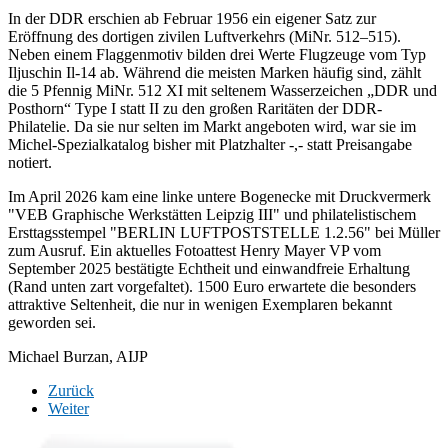
In der DDR erschien ab Februar 1956 ein eigener Satz zur
Eröffnung des dortigen zivilen Luftverkehrs (MiNr. 512–515).
Neben einem Flaggenmotiv bilden drei Werte Flugzeuge vom Typ
Iljuschin Il-14 ab. Während die meisten Marken häufig sind, zählt
die 5 Pfennig MiNr. 512 XI mit seltenem Wasserzeichen „DDR und
Posthorn“ Type I statt II zu den großen Raritäten der DDR-
Philatelie. Da sie nur selten im Markt angeboten wird, war sie im
Michel-Spezialkatalog bisher mit Platzhalter -,- statt Preisangabe
notiert.
Im April 2026 kam eine linke untere Bogenecke mit Druckvermerk
"VEB Graphische Werkstätten Leipzig III" und philatelistischem
Ersttagsstempel "BERLIN LUFTPOSTSTELLE 1.2.56" bei Müller
zum Ausruf. Ein aktuelles Fotoattest Henry Mayer VP vom
September 2025 bestätigte Echtheit und einwandfreie Erhaltung
(Rand unten zart vorgefaltet). 1500 Euro erwartete die besonders
attraktive Seltenheit, die nur in wenigen Exemplaren bekannt
geworden sei.
Michael Burzan, AIJP
Zurück
Weiter