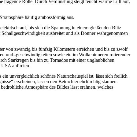
 tragende Rolle. Durch Verdunstung steigt feucht-warme Luft auf,
Stratosphäre häufig ambossförmig aus.
lektrisch auf, bis sich die Spannung in einem gleißenden Blitz
mit Schallgeschwindigkeit ausbreitet und als Donner wahrgenommen
ser von zwanzig bis fünfzig Kilometern erreichen und bis zu zwölf
ngen und -geschwindigkeiten sowie ein im Wolkeninneren rotierender
 Starkregen bis hin zu Tornados mit einer unglaublichen
n USA auftreten.
ein unvergleichlich schönes Naturschauspiel ist, lässt sich freilich
isse“ erscheinen, lassen den Betrachter ehrfürchtig staunen.
 bedrohliche Atmosphäre des Bildes lässt erahnen, welches