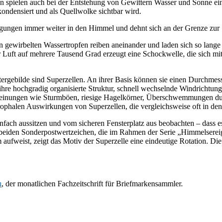
spielen auch bei der Entstehung von Gewittern Wasser und Sonne eine
ondensiert und als Quellwolke sichtbar wird.
gungen immer weiter in den Himmel und dehnt sich an der Grenze zur 
 gewirbelten Wassertropfen reiben aneinander und laden sich so lange e
der Luft auf mehrere Tausend Grad erzeugt eine Schockwelle, die sich 
tergebilde sind Superzellen. An ihrer Basis können sie einen Durchmes
 ihre hochgradig organisierte Struktur, schnell wechselnde Windrichtu
inungen wie Sturmböen, riesige Hagelkörner, Überschwemmungen durch
trophalen Auswirkungen von Superzellen, die vergleichsweise oft in de
infach aussitzen und vom sicheren Fensterplatz aus beobachten – dass es 
 beiden Sonderpostwertzeichen, die im Rahmen der Serie „Himmelsereign
ufweist, zeigt das Motiv der Superzelle eine eindeutige Rotation. Die
u
, der monatlichen Fachzeitschrift für Briefmarkensammler.