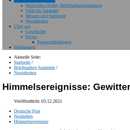
Briefmarken Sammeln
Wertvolles Hobby Briefmarkensammlung
Hilfe für Sammler
Messen und Seminare
Neuigkeiten
Über uns
Geschichte
Presse
Pressemitteilungen
Mediadaten
Aktuelle Seite:
Startseite
/
Briefmarken Sammeln
/
Neuigkeiten
Himmelsereignisse: Gewitte
Veröffentlicht: 03.12.2021
Deutsche Post
Neuheiten
Himmelsereignisse