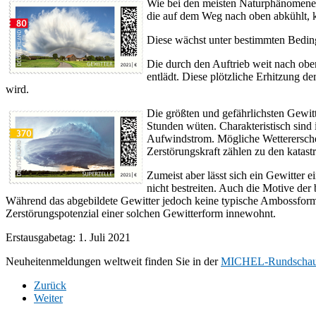
Wie bei den meisten Naturphänomenen 
die auf dem Weg nach oben abkühlt, k
Diese wächst unter bestimmten Bedin
Die durch den Auftrieb weit nach oben
entlädt. Diese plötzliche Erhitzung 
wird.
Die größten und gefährlichsten Gewit
Stunden wüten. Charakteristisch sind
Aufwindstrom. Mögliche Wetterersche
Zerstörungskraft zählen zu den katas
Zumeist aber lässt sich ein Gewitter e
nicht bestreiten. Auch die Motive der
Während das abgebildete Gewitter jedoch keine typische Ambossform a
Zerstörungspotenzial einer solchen Gewitterform innewohnt.
Erstausgabetag: 1. Juli 2021
Neuheitenmeldungen weltweit finden Sie in der
MICHEL-Rundscha
Zurück
Weiter