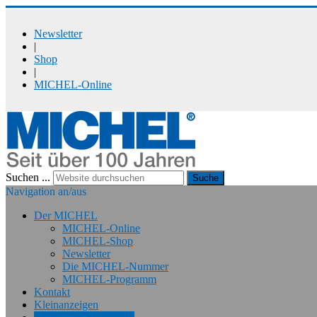
Newsletter
|
Shop
|
MICHEL-Online
Suchen ...
Suche
Navigation an/aus
Der MICHEL
MICHEL-Online
MICHEL-Shop
Newsletter
Die MICHEL-Nummer
MICHEL-Programm
Kontakt
Kleinanzeigen