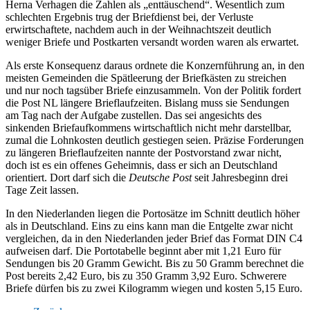
Herna Verhagen die Zahlen als „enttäuschend“. Wesentlich zum
schlechten Ergebnis trug der Briefdienst bei, der Verluste
erwirtschaftete, nachdem auch in der Weihnachtszeit deutlich
weniger Briefe und Postkarten versandt worden waren als erwartet.
Als erste Konsequenz daraus ordnete die Konzernführung an, in den
meisten Gemeinden die Spätleerung der Briefkästen zu streichen
und nur noch tagsüber Briefe einzusammeln. Von der Politik fordert
die Post NL längere Brieflaufzeiten. Bislang muss sie Sendungen
am Tag nach der Aufgabe zustellen. Das sei angesichts des
sinkenden Briefaufkommens wirtschaftlich nicht mehr darstellbar,
zumal die Lohnkosten deutlich gestiegen seien. Präzise Forderungen
zu längeren Brieflaufzeiten nannte der Postvorstand zwar nicht,
doch ist es ein offenes Geheimnis, dass er sich an Deutschland
orientiert. Dort darf sich die
Deutsche Post
seit Jahresbeginn drei
Tage Zeit lassen.
In den Niederlanden liegen die Portosätze im Schnitt deutlich höher
als in Deutschland. Eins zu eins kann man die Entgelte zwar nicht
vergleichen, da in den Niederlanden jeder Brief das Format DIN C4
aufweisen darf. Die Portotabelle beginnt aber mit 1,21 Euro für
Sendungen bis 20 Gramm Gewicht. Bis zu 50 Gramm berechnet die
Post bereits 2,42 Euro, bis zu 350 Gramm 3,92 Euro. Schwerere
Briefe dürfen bis zu zwei Kilogramm wiegen und kosten 5,15 Euro.