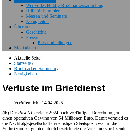
Briefmarken Sammeln
Wertvolles Hobby Briefmarkensammlung
Hilfe für Sammler
Messen und Seminare
Neuigkeiten
Über uns
Geschichte
Presse
Pressemitteilungen
Mediadaten
Aktuelle Seite:
Startseite
/
Briefmarken Sammeln
/
Neuigkeiten
Verluste im Briefdienst
Veröffentlicht: 14.04.2025
(tb) Die
Post NL
erzielte 2024 nach vorläufigen Berechnungen
einen operativen Gewinn von 54 Millionen Euro. Damit vermied es
die Nachfolgegesellschaft der einstigen Staatspost zwar, in die
Verlustzone zu geraten, doch bezeichnete die Vorstandsvorsitzende