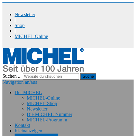
Newsletter
|
Shop
|
MICHEL-Online
Suchen ...
Suche
Navigation an/aus
Der MICHEL
MICHEL-Online
MICHEL-Shop
Newsletter
Die MICHEL-Nummer
MICHEL-Programm
Kontakt
Kleinanzeigen