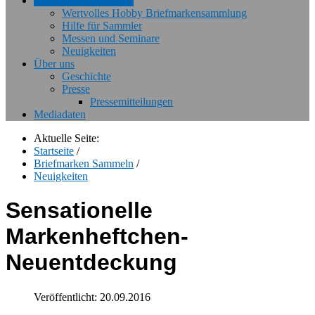
Briefmarken Sammeln
Wertvolles Hobby Briefmarkensammlung
Hilfe für Sammler
Messen und Seminare
Neuigkeiten
Über uns
Geschichte
Presse
Pressemitteilungen
Mediadaten
Aktuelle Seite:
Startseite
/
Briefmarken Sammeln
/
Neuigkeiten
Sensationelle
Markenheftchen-
Neuentdeckung
Veröffentlicht: 20.09.2016