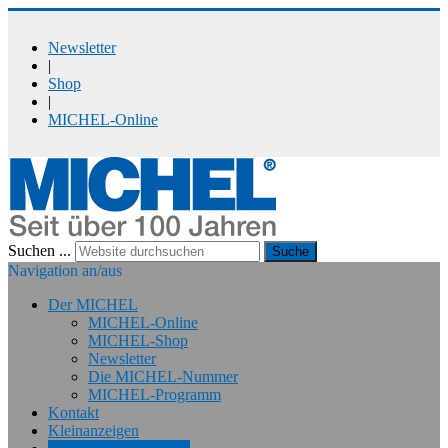
Newsletter
|
Shop
|
MICHEL-Online
Suchen ...
Suche
Navigation an/aus
Der MICHEL
MICHEL-Online
MICHEL-Shop
Newsletter
Die MICHEL-Nummer
MICHEL-Programm
Kontakt
Kleinanzeigen