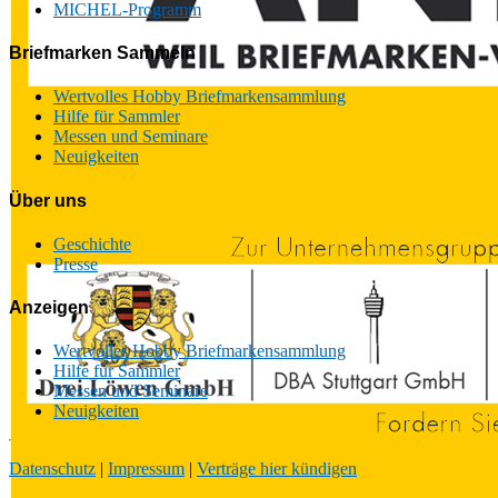
MICHEL-Programm
Briefmarken Sammeln
Wertvolles Hobby Briefmarkensammlung
Hilfe für Sammler
Messen und Seminare
Neuigkeiten
Über uns
Geschichte
Presse
Anzeigen
Wertvolles Hobby Briefmarkensammlung
Hilfe für Sammler
Messen und Seminare
Neuigkeiten
Datenschutz
|
Impressum
|
Verträge hier kündigen