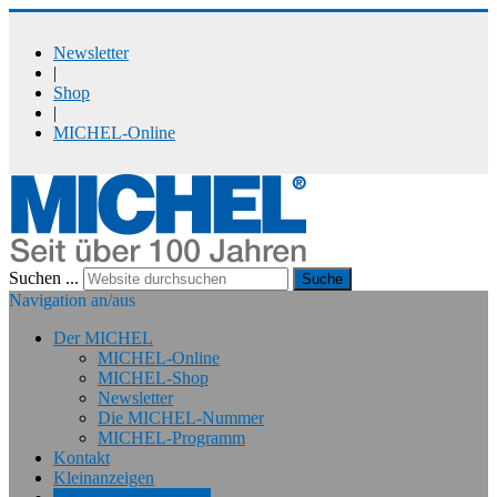
Newsletter
|
Shop
|
MICHEL-Online
Suchen ...
Suche
Navigation an/aus
Der MICHEL
MICHEL-Online
MICHEL-Shop
Newsletter
Die MICHEL-Nummer
MICHEL-Programm
Kontakt
Kleinanzeigen