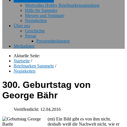
Briefmarken Sammeln
Wertvolles Hobby Briefmarkensammlung
Hilfe für Sammler
Messen und Seminare
Neuigkeiten
Über uns
Geschichte
Presse
Pressemitteilungen
Mediadaten
Aktuelle Seite:
Startseite
/
Briefmarken Sammeln
/
Neuigkeiten
300. Geburtstag von
George Bähr
Veröffentlicht: 12.04.2016
(mi) Ein Bild gibt es von ihm nicht,
deshalb weiß die Nachwelt nicht, wie er