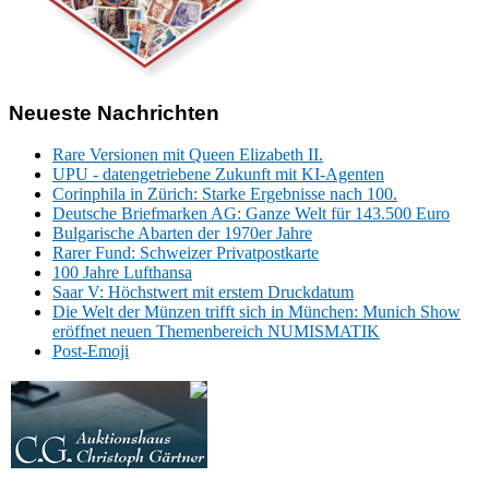
Neueste Nachrichten
Rare Versionen mit Queen Elizabeth II.
UPU - datengetriebene Zukunft mit KI-Agenten
Corinphila in Zürich: Starke Ergebnisse nach 100.
Deutsche Briefmarken AG: Ganze Welt für 143.500 Euro
Bulgarische Abarten der 1970er Jahre
Rarer Fund: Schweizer Privatpostkarte
100 Jahre Lufthansa
Saar V: Höchstwert mit erstem Druckdatum
Die Welt der Münzen trifft sich in München: Munich Show
eröffnet neuen Themenbereich NUMISMATIK
Post-Emoji