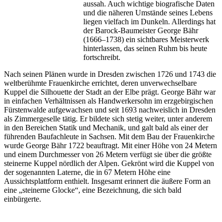
aussah. Auch wichtige biografische Daten
und die näheren Umstände seines Lebens
liegen vielfach im Dunkeln. Allerdings hat
der Barock-Baumeister George Bähr
(1666–1738) ein sichtbares Meisterwerk
hinterlassen, das seinen Ruhm bis heute
fortschreibt.
Nach seinen Plänen wurde in Dresden zwischen 1726 und 1743 die
weltberühmte Frauenkirche errichtet, deren unverwechselbare
Kuppel die Silhouette der Stadt an der Elbe prägt. George Bähr war
in einfachen Verhältnissen als Handwerkersohn im erzgebirgischen
Fürstenwalde aufgewachsen und seit 1693 nachweislich in Dresden
als Zimmergeselle tätig. Er bildete sich stetig weiter, unter anderem
in den Bereichen Statik und Mechanik, und galt bald als einer der
führenden Baufachleute in Sachsen. Mit dem Bau der Frauenkirche
wurde George Bähr 1722 beauftragt. Mit einer Höhe von 24 Metern
und einem Durchmesser von 26 Metern verfügt sie über die größte
steinerne Kuppel nördlich der Alpen. Gekrönt wird die Kuppel von
der sogenannten Laterne, die in 67 Metern Höhe eine
Aussichtsplattform enthielt. Insgesamt erinnert die äußere Form an
eine „steinerne Glocke“, eine Bezeichnung, die sich bald
einbürgerte.