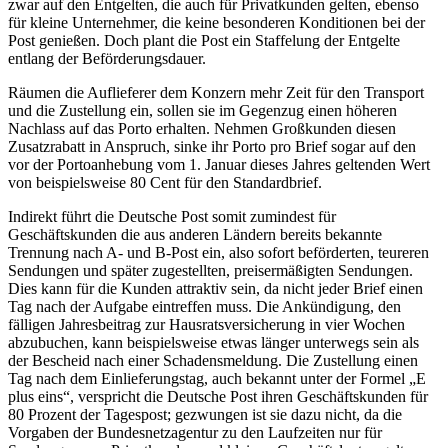
zwar auf den Entgelten, die auch für Privatkunden gelten, ebenso
für kleine Unternehmer, die keine besonderen Konditionen bei der
Post genießen. Doch plant die Post ein Staffelung der Entgelte
entlang der Beförderungsdauer.
Räumen die Auflieferer dem Konzern mehr Zeit für den Transport
und die Zustellung ein, sollen sie im Gegenzug einen höheren
Nachlass auf das Porto erhalten. Nehmen Großkunden diesen
Zusatzrabatt in Anspruch, sinke ihr Porto pro Brief sogar auf den
vor der Portoanhebung vom 1. Januar dieses Jahres geltenden Wert
von beispielsweise 80 Cent für den Standardbrief.
Indirekt führt die Deutsche Post somit zumindest für
Geschäftskunden die aus anderen Ländern bereits bekannte
Trennung nach A- und B-Post ein, also sofort beförderten, teureren
Sendungen und später zugestellten, preisermäßigten Sendungen.
Dies kann für die Kunden attraktiv sein, da nicht jeder Brief einen
Tag nach der Aufgabe eintreffen muss. Die Ankündigung, den
fälligen Jahresbeitrag zur Hausratsversicherung in vier Wochen
abzubuchen, kann beispielsweise etwas länger unterwegs sein als
der Bescheid nach einer Schadensmeldung. Die Zustellung einen
Tag nach dem Einlieferungstag, auch bekannt unter der Formel „E
plus eins“, verspricht die Deutsche Post ihren Geschäftskunden für
80 Prozent der Tagespost; gezwungen ist sie dazu nicht, da die
Vorgaben der Bundesnetzagentur zu den Laufzeiten nur für