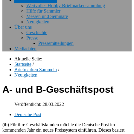
Briefmarken Sammeln
Wertvolles Hobby Briefmarkensammlung
Hilfe für Sammler
Messen und Seminare
Neuigkeiten
Über uns
Geschichte
Presse
Pressemitteilungen
Mediadaten
Aktuelle Seite:
Startseite
/
Briefmarken Sammeln
/
Neuigkeiten
A- und B-Geschäftspost
Veröffentlicht: 28.03.2022
Deutsche Post
(tb) Für ihre Geschäftskunden möchte die Deutsche Post im
kommenden Jahr ein neues Preissystem einführen. Dieses basiert