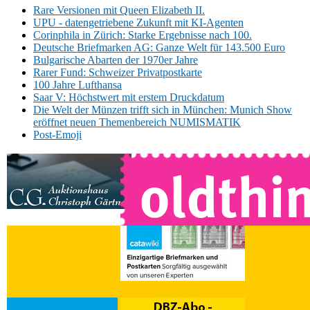
Rare Versionen mit Queen Elizabeth II.
UPU - datengetriebene Zukunft mit KI-Agenten
Corinphila in Zürich: Starke Ergebnisse nach 100.
Deutsche Briefmarken AG: Ganze Welt für 143.500 Euro
Bulgarische Abarten der 1970er Jahre
Rarer Fund: Schweizer Privatpostkarte
100 Jahre Lufthansa
Saar V: Höchstwert mit erstem Druckdatum
Die Welt der Münzen trifft sich in München: Munich Show
eröffnet neuen Themenbereich NUMISMATIK
Post-Emoji