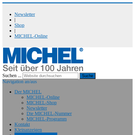
Newsletter
|
Shop
|
MICHEL-Online
Suchen ...
Suche
Navigation an/aus
Der MICHEL
MICHEL-Online
MICHEL-Shop
Newsletter
Die MICHEL-Nummer
MICHEL-Programm
Kontakt
Kleinanzeigen