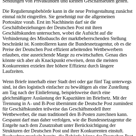
Sendungen von Privatkunden und kleinen Geschäftsleuten gelten.
Die Regulierungsbehörde kann in die neue Preisgestaltung zunächst
einmal nicht eingreifen. Sie genehmigt nur die allgemeinen
Portosätze vorab. Erst im Nachhinein darf sie die
Geschäftsbeziehungen der Deutschen Post mit ihren
Geschäftskunden untersuchen, wobei die Aufsicht auf die
Verhinderung des Missbauchs der marktbeherrschenden Stellung
beschränkt ist. Kontrollieren kann die Bundesnetzagentur, ob es die
Preise der Deutschen Post effizient arbeitenden Wettbewerbern
erlauben, eine ausreichende Marge zu erwirtschaften. Genau dies
könnte sich aber als Knackpunkt erweisen, denn die meisten
Konkurrenten erzielen ihre höhere Effizienz durch längere
Laufzeiten.
Wenn Briefe innerhalb einer Stadt drei oder gar fünf Tag unterwegs
sind, ist dies logistisch einfacher zu bewältigen als eine Zustellung
am Tag nach der Einlieferung, beispielsweise durch eine
gleichmäßigere Auslastung der Kapazitäten im Briefnetz. Mit der
Trennung in A- und B-Post übernimmt die Deutsche Post zumindest
für Geschäftskunden teilweise das Geschäftsmodell ihrer
Wettbewerber, die man traditionell den B-Posten zurechnen kann.
Gespannt darf man daher verfolgen, wie die Bundesnetzagentur die
Entgelte nach dem Zusatzrabatt unter Berücksichtigung der
Strukturen der Deutschen Post und ihrer Konkurrenten einstuft.