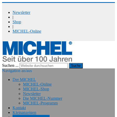
Newsletter
|
Shop
|
MICHEL-Online
Suchen ...
Suche
Navigation an/aus
Der MICHEL
MICHEL-Online
MICHEL-Shop
Newsletter
Die MICHEL-Nummer
MICHEL-Programm
Kontakt
Kleinanzeigen