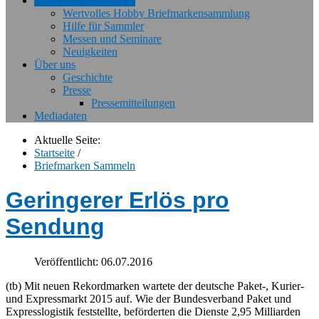
Briefmarken Sammeln
Wertvolles Hobby Briefmarkensammlung
Hilfe für Sammler
Messen und Seminare
Neuigkeiten
Über uns
Geschichte
Presse
Pressemitteilungen
Mediadaten
Aktuelle Seite:
Startseite
/
Briefmarken Sammeln
Geringerer Erlös pro
Sendung
Veröffentlicht: 06.07.2016
(tb) Mit neuen Rekordmarken wartete der deutsche Paket-, Kurier-
und Expressmarkt 2015 auf. Wie der Bundesverband Paket und
Expresslogistik feststellte, beförderten die Dienste 2,95 Milliarden