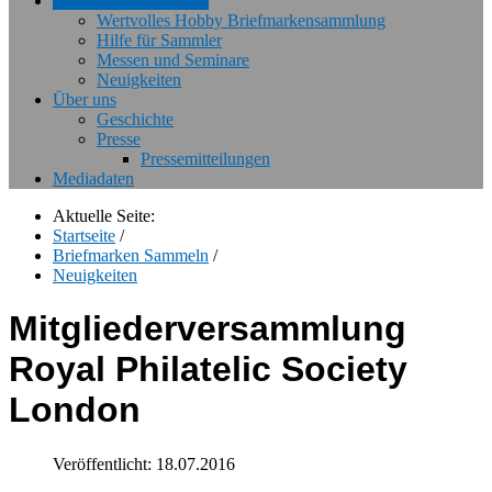
Briefmarken Sammeln
Wertvolles Hobby Briefmarkensammlung
Hilfe für Sammler
Messen und Seminare
Neuigkeiten
Über uns
Geschichte
Presse
Pressemitteilungen
Mediadaten
Aktuelle Seite:
Startseite
/
Briefmarken Sammeln
/
Neuigkeiten
Mitgliederversammlung
Royal Philatelic Society
London
Veröffentlicht: 18.07.2016