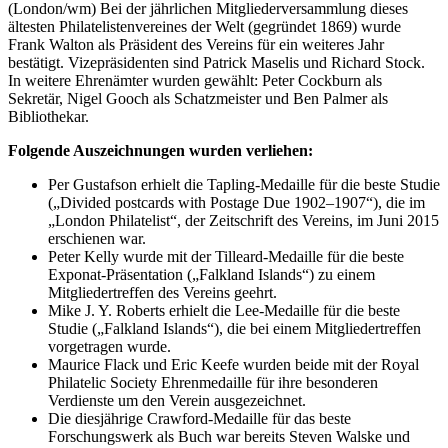
(London/wm) Bei der jährlichen Mitgliederversammlung dieses
ältesten Philatelistenvereines der Welt (gegründet 1869) wurde
Frank Walton als Präsident des Vereins für ein weiteres Jahr
bestätigt. Vizepräsidenten sind Patrick Maselis und Richard Stock.
In weitere Ehrenämter wurden gewählt: Peter Cockburn als
Sekretär, Nigel Gooch als Schatzmeister und Ben Palmer als
Bibliothekar.
Folgende Auszeichnungen wurden verliehen:
Per Gustafson erhielt die Tapling-Medaille für die beste Studie
(„Divided postcards with Postage Due 1902–1907“), die im
„London Philatelist“, der Zeitschrift des Vereins, im Juni 2015
erschienen war.
Peter Kelly wurde mit der Tilleard-Medaille für die beste
Exponat-Präsentation („Falkland Islands“) zu einem
Mitgliedertreffen des Vereins geehrt.
Mike J. Y. Roberts erhielt die Lee-Medaille für die beste
Studie („Falkland Islands“), die bei einem Mitgliedertreffen
vorgetragen wurde.
Maurice Flack und Eric Keefe wurden beide mit der Royal
Philatelic Society Ehrenmedaille für ihre besonderen
Verdienste um den Verein ausgezeichnet.
Die diesjährige Crawford-Medaille für das beste
Forschungswerk als Buch war bereits Steven Walske und