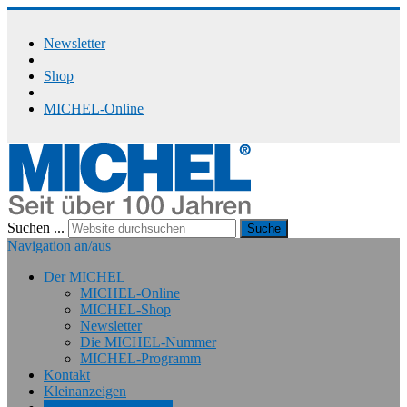
Newsletter
|
Shop
|
MICHEL-Online
Suchen ...
Suche
Navigation an/aus
Der MICHEL
MICHEL-Online
MICHEL-Shop
Newsletter
Die MICHEL-Nummer
MICHEL-Programm
Kontakt
Kleinanzeigen