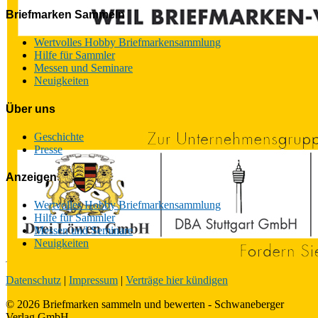
Briefmarken Sammeln
Wertvolles Hobby Briefmarkensammlung
Hilfe für Sammler
Messen und Seminare
Neuigkeiten
Über uns
Geschichte
Presse
Anzeigen
Wertvolles Hobby Briefmarkensammlung
Hilfe für Sammler
Messen und Seminare
Neuigkeiten
Datenschutz
|
Impressum
|
Verträge hier kündigen
© 2026 Briefmarken sammeln und bewerten - Schwaneberger
Verlag GmbH