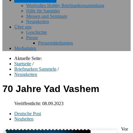
Briefmarken Sammeln
Wertvolles Hobby Briefmarkensammlung
Hilfe für Sammler
Messen und Seminare
Neuigkeiten
Über uns
Geschichte
Presse
Pressemitteilungen
Mediadaten
Aktuelle Seite:
Startseite
/
Briefmarken Sammeln
/
Neuigkeiten
70 Jahre Yad Vashem
Veröffentlicht: 08.09.2023
Deutsche Post
Neuheiten
Vor