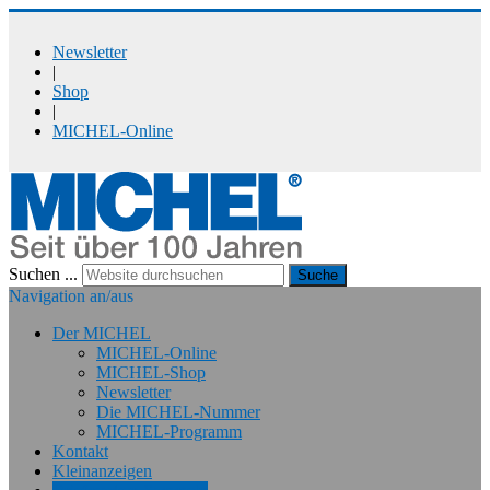
Newsletter
|
Shop
|
MICHEL-Online
Suchen ...
Suche
Navigation an/aus
Der MICHEL
MICHEL-Online
MICHEL-Shop
Newsletter
Die MICHEL-Nummer
MICHEL-Programm
Kontakt
Kleinanzeigen