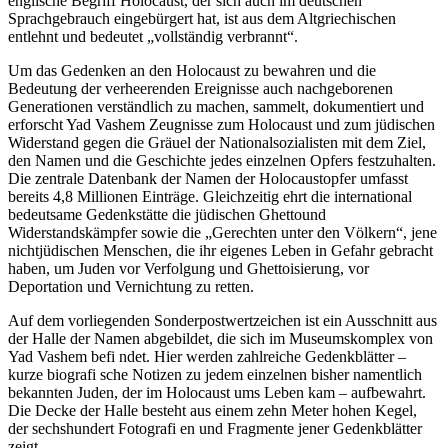
englische Begriff Holocaust, der sich auch im deutschen
Sprachgebrauch eingebürgert hat, ist aus dem Altgriechischen
entlehnt und bedeutet „vollständig verbrannt“.
Um das Gedenken an den Holocaust zu bewahren und die
Bedeutung der verheerenden Ereignisse auch nachgeborenen
Generationen verständlich zu machen, sammelt, dokumentiert und
erforscht Yad Vashem Zeugnisse zum Holocaust und zum jüdischen
Widerstand gegen die Gräuel der Nationalsozialisten mit dem Ziel,
den Namen und die Geschichte jedes einzelnen Opfers festzuhalten.
Die zentrale Datenbank der Namen der Holocaustopfer umfasst
bereits 4,8 Millionen Einträge. Gleichzeitig ehrt die international
bedeutsame Gedenkstätte die jüdischen Ghettound
Widerstandskämpfer sowie die „Gerechten unter den Völkern“, jene
nichtjüdischen Menschen, die ihr eigenes Leben in Gefahr gebracht
haben, um Juden vor Verfolgung und Ghettoisierung, vor
Deportation und Vernichtung zu retten.
Auf dem vorliegenden Sonderpostwertzeichen ist ein Ausschnitt aus
der Halle der Namen abgebildet, die sich im Museumskomplex von
Yad Vashem befi ndet. Hier werden zahlreiche Gedenkblätter –
kurze biografi sche Notizen zu jedem einzelnen bisher namentlich
bekannten Juden, der im Holocaust ums Leben kam – aufbewahrt.
Die Decke der Halle besteht aus einem zehn Meter hohen Kegel,
der sechshundert Fotografi en und Fragmente jener Gedenkblätter
zeigt.