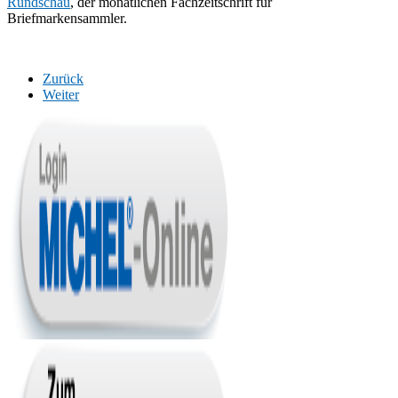
Rundschau
, der monatlichen Fachzeitschrift für
Briefmarkensammler.
Zurück
Weiter