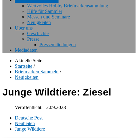
Briefmarken Sammeln
Wertvolles Hobby Briefmarkensammlung
Hilfe für Sammler
Messen und Seminare
Neuigkeiten
Über uns
Geschichte
Presse
Pressemitteilungen
Mediadaten
Aktuelle Seite:
Startseite
/
Briefmarken Sammeln
/
Neuigkeiten
Junge Wildtiere: Ziesel
Veröffentlicht: 12.09.2023
Deutsche Post
Neuheiten
Junge Wildtiere