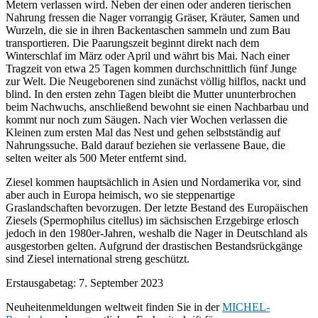
Metern verlassen wird. Neben der einen oder anderen tierischen
Nahrung fressen die Nager vorrangig Gräser, Kräuter, Samen und
Wurzeln, die sie in ihren Backentaschen sammeln und zum Bau
transportieren. Die Paarungszeit beginnt direkt nach dem
Winterschlaf im März oder April und währt bis Mai. Nach einer
Tragzeit von etwa 25 Tagen kommen durchschnittlich fünf Junge
zur Welt. Die Neugeborenen sind zunächst völlig hilflos, nackt und
blind. In den ersten zehn Tagen bleibt die Mutter ununterbrochen
beim Nachwuchs, anschließend bewohnt sie einen Nachbarbau und
kommt nur noch zum Säugen. Nach vier Wochen verlassen die
Kleinen zum ersten Mal das Nest und gehen selbstständig auf
Nahrungssuche. Bald darauf beziehen sie verlassene Baue, die
selten weiter als 500 Meter entfernt sind.
Ziesel kommen hauptsächlich in Asien und Nordamerika vor, sind
aber auch in Europa heimisch, wo sie steppenartige
Graslandschaften bevorzugen. Der letzte Bestand des Europäischen
Ziesels (Spermophilus citellus) im sächsischen Erzgebirge erlosch
jedoch in den 1980er-Jahren, weshalb die Nager in Deutschland als
ausgestorben gelten. Aufgrund der drastischen Bestandsrückgänge
sind Ziesel international streng geschützt.
Erstausgabetag: 7. September 2023
Neuheitenmeldungen weltweit finden Sie in der
MICHEL-