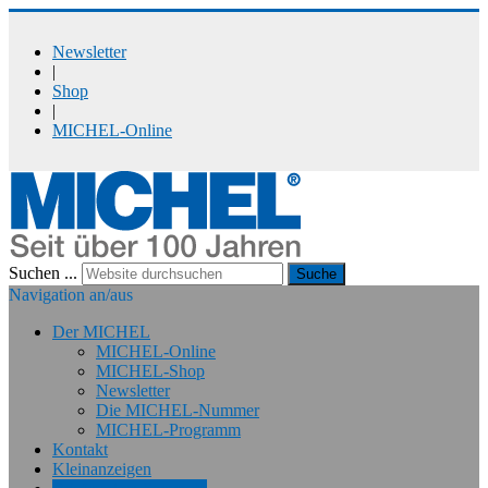
Newsletter
|
Shop
|
MICHEL-Online
Suchen ...
Suche
Navigation an/aus
Der MICHEL
MICHEL-Online
MICHEL-Shop
Newsletter
Die MICHEL-Nummer
MICHEL-Programm
Kontakt
Kleinanzeigen