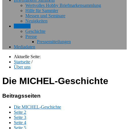
Briefmarken Sammeln
Wertvolles Hobby Briefmarkensammlung
Hilfe für Sammler
Messen und Seminare
Neuigkeiten
Über uns
Geschichte
Presse
Pressemitteilungen
Mediadaten
Aktuelle Seite:
Startseite
/
Über uns
Die MICHEL-Geschichte
Beitragsseiten
Die MICHEL-Geschichte
Seite 2
Seite 3
Seite 4
Seite 5