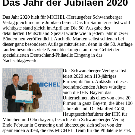
Das Jahr der Jubiläen 2020
Das Jahr 2020 hielt für MICHEL-Herausgeber Schwaneberger
Verlag gleich mehrere Jubiläen bereit. Das für Sammler selbst wohl
wichtigste stand gleich im April an: Die 50. Ausgabe des
detaillierten Deutschland-Spezial wurde wie in jedem Jahr in zwei
Bänden neu veröffentlicht. Auch die Marken selbst schienen bei
dieser ganz besonderen Auflage mitzufeiern, denn in die 50. Auflage
fanden besonders viele Neuentdeckungen auf dem Gebiet der
spezialisierten Deutschland-Philatelie Eingang in das
Nachschlagewerk.
Der Schwaneberger Verlag selbst
feiert 2020 sein 110-jähriges
Firmenjubiläum. Anlässlich dieses
beeindruckenden Alters würdigte
auch die IHK Bayern das
Unternehmen als eines von etwa 20
Firmen in ganz Bayern, die über 100
Jahre alt sind. Dr. Manfred Gößl,
Hauptgeschäftsführer der IHK für
München und Oberbayern, besuchte den Schwaneberger Verlag
Ende Februar in Germering und überzeugte sich selbst von der
spannenden Arbeit, die das MICHEL-Team für die Philatelie leistet.