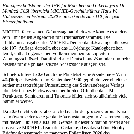
Hauptgeschäftsführer der IHK für München und Oberbayern Dr.
Manfred Gößl überreicht MICHEL-Geschäftsführer Hans W.
Hohenester im Februar 2020 eine Urkunde zum 110-jährigen
Firmenjubiläum.
MICHEL feiert seinen Geburtstag natürlich - wie könnte es anders
sein - mit neuen Angeboten für Briefmarkensammler. Die
"Jubiläumsausgabe" des MICHEL-Deutschland-Katalogs, die zwar
die 107. Auflage darstellt, aber das 110-jährige Katalogbestehen
feiert, enthält eigens einen vollkommen neu konzipierten
Zähnungsschlüssel. Damit sind alle Deutschland-Sammler nunmehr
bestens für die philatelistische Schatzsuche ausgerüstet!
Schließlich feiert 2020 auch die Philatelistische Akademie e.V. ihr
40-jähriges Bestehen. Im September 1980 gegründet vermittelt sie
seither mit tatkräftiger Unterstützung des Schwaneberger Verlags
philatelistisches Fachwissen einer breiten Öffentlichkeit. Mit
Fernkusen, Seminaren und Tutorials bilden sich so alljährlich viele
Sammler weiter.
Da 2020 nicht zuletzt aber auch das Jahr der großen Corona-Krise
ist, müssen leider viele geplante Veranstaltungen in Zusammenhang
mit diesen Jubiläen ausfallen. Gerade in dieser Situation tröstet aber
das ganze MICHEL-Team der Gedanke, dass das schöne Hobby
Briefmarkensammeln so manchem Philatelisten 2020 das