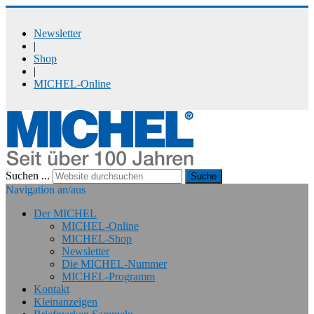
Newsletter
|
Shop
|
MICHEL-Online
Suchen ...
Suche
Navigation an/aus
Der MICHEL
MICHEL-Online
MICHEL-Shop
Newsletter
Die MICHEL-Nummer
MICHEL-Programm
Kontakt
Kleinanzeigen