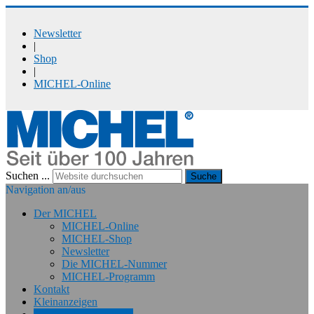
Newsletter
|
Shop
|
MICHEL-Online
Suchen ...
Suche
Navigation an/aus
Der MICHEL
MICHEL-Online
MICHEL-Shop
Newsletter
Die MICHEL-Nummer
MICHEL-Programm
Kontakt
Kleinanzeigen