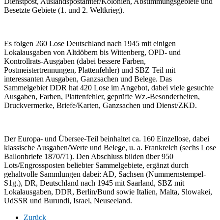
Dienstpost, Auslandspostämter/Kolonien, Abstimmungsgebiete und
Besetzte Gebiete (1. und 2. Weltkrieg).
Es folgen 260 Lose Deutschland nach 1945 mit einigen
Lokalausgaben von Altdöbern bis Wittenberg, OPD- und
Kontrollrats-Ausgaben (dabei bessere Farben,
Postmeistertrennungen, Plattenfehler) und SBZ Teil mit
interessanten Ausgaben, Ganzsachen und Belege. Das
Sammelgebiet DDR hat 420 Lose im Angebot, dabei viele gesuchte
Ausgaben, Farben, Plattenfehler, geprüfte Wz.-Besonderheiten,
Druckvermerke, Briefe/Karten, Ganzsachen und Dienst/ZKD.
Der Europa- und Übersee-Teil beinhaltet ca. 160 Einzellose, dabei
klassische Ausgaben/Werte und Belege, u. a. Frankreich (sechs Lose
Ballonbriefe 1870/71). Den Abschluss bilden über 950
Lots/Engrossposten beliebter Sammelgebiete, ergänzt durch
gehaltvolle Sammlungen dabei: AD, Sachsen (Nummernstempel-
S1g.), DR, Deutschland nach 1945 mit Saarland, SBZ mit
Lokalausgaben, DDR, Berlin/Bund sowie Italien, Malta, Slowakei,
UdSSR und Burundi, Israel, Neuseeland.
Zurück