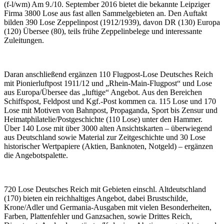
(f-l/wm) Am 9./10. September 2016 bietet die bekannte Leipziger
Firma 3800 Lose aus fast allen Sammelgebieten an. Den Auftakt
bilden 390 Lose Zeppelinpost (1912/1939), davon DR (130) Europa
(120) Übersee (80), teils frühe Zeppelinbelege und interessante
Zuleitungen.
Daran anschließend ergänzen 110 Flugpost-Lose Deutsches Reich
mit Pionierluftpost 1911/12 und „Rhein-Main-Flugpost“ und Lose
aus Europa/Übersee das „luftige“ Angebot. Aus den Bereichen
Schiffspost, Feldpost und Kgf.-Post kommen ca. 115 Lose und 170
Lose mit Motiven von Bahnpost, Propaganda, Sport bis Zensur und
Heimatphilatelie/Postgeschichte (110 Lose) unter den Hammer.
Über 140 Lose mit über 3000 alten Ansichtskarten – überwiegend
aus Deutschland sowie Material zur Zeitgeschichte und 30 Lose
historischer Wertpapiere (Aktien, Banknoten, Notgeld) – ergänzen
die Angebotspalette.
720 Lose Deutsches Reich mit Gebieten einschl. Altdeutschland
(170) bieten ein reichhaltiges Angebot, dabei Brustschilde,
Krone/Adler und Germania-Ausgaben mit vielen Besonderheiten,
Farben, Plattenfehler und Ganzsachen, sowie Drittes Reich,