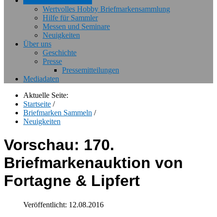
Briefmarken Sammeln
Wertvolles Hobby Briefmarkensammlung
Hilfe für Sammler
Messen und Seminare
Neuigkeiten
Über uns
Geschichte
Presse
Pressemitteilungen
Mediadaten
Aktuelle Seite:
Startseite
/
Briefmarken Sammeln
/
Neuigkeiten
Vorschau: 170.
Briefmarkenauktion von
Fortagne & Lipfert
Veröffentlicht: 12.08.2016