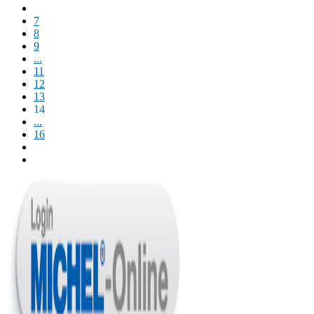
7
8
9
...
11
12
13
14
...
16