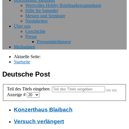
Briefmarken Sammeln
Wertvolles Hobby Briefmarkensammlung
Hilfe für Sammler
Messen und Seminare
Neuigkeiten
Über uns
Geschichte
Presse
Pressemitteilungen
Mediadaten
Aktuelle Seite:
Startseite
Deutsche Post
Teil des Titels eingeben
Anzeige #
Konzerthaus Blaibach
Versuch verlängert