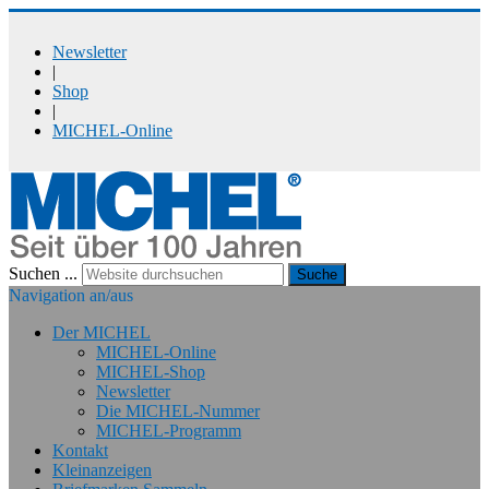
Newsletter
|
Shop
|
MICHEL-Online
Suchen ...
Suche
Navigation an/aus
Der MICHEL
MICHEL-Online
MICHEL-Shop
Newsletter
Die MICHEL-Nummer
MICHEL-Programm
Kontakt
Kleinanzeigen