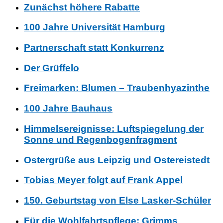
Zunächst höhere Rabatte
100 Jahre Universität Hamburg
Partnerschaft statt Konkurrenz
Der Grüffelo
Freimarken: Blumen – Traubenhyazinthe
100 Jahre Bauhaus
Himmelsereignisse: Luftspiegelung der
Sonne und Regenbogenfragment
Ostergrüße aus Leipzig und Ostereistedt
Tobias Meyer folgt auf Frank Appel
150. Geburtstag von Else Lasker-Schüler
Für die Wohlfahrtspflege: Grimms