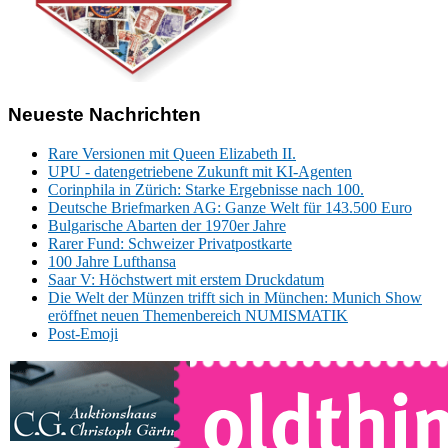
Neueste Nachrichten
Rare Versionen mit Queen Elizabeth II.
UPU - datengetriebene Zukunft mit KI-Agenten
Corinphila in Zürich: Starke Ergebnisse nach 100.
Deutsche Briefmarken AG: Ganze Welt für 143.500 Euro
Bulgarische Abarten der 1970er Jahre
Rarer Fund: Schweizer Privatpostkarte
100 Jahre Lufthansa
Saar V: Höchstwert mit erstem Druckdatum
Die Welt der Münzen trifft sich in München: Munich Show
eröffnet neuen Themenbereich NUMISMATIK
Post-Emoji