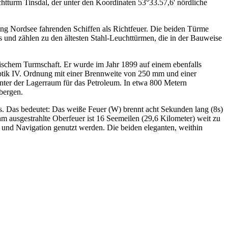
htturm Tinsdal, der unter den Koordinaten 53°33.57,6' nördliche
ung Nordsee fahrenden Schiffen als Richtfeuer. Die beiden Türme
und zählen zu den ältesten Stahl-Leuchttürmen, die in der Bauweise
drischem Turmschaft. Er wurde im Jahr 1899 auf einem ebenfalls
ptik IV. Ordnung mit einer Brennweite von 250 mm und einer
nter der Lagerraum für das Petroleum. In etwa 800 Metern
bergen.
8s. Das bedeutet: Das weiße Feuer (W) brennt acht Sekunden lang (8s)
hm ausgestrahlte Oberfeuer ist 16 Seemeilen (29,6 Kilometer) weit zu
 und Navigation genutzt werden. Die beiden eleganten, weithin