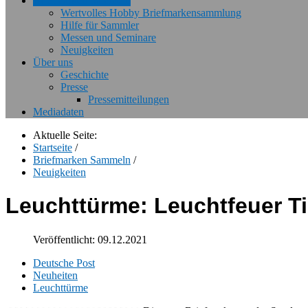
Briefmarken Sammeln
Wertvolles Hobby Briefmarkensammlung
Hilfe für Sammler
Messen und Seminare
Neuigkeiten
Über uns
Geschichte
Presse
Pressemitteilungen
Mediadaten
Aktuelle Seite:
Startseite
/
Briefmarken Sammeln
/
Neuigkeiten
Leuchttürme: Leuchtfeuer T
Veröffentlicht: 09.12.2021
Deutsche Post
Neuheiten
Leuchttürme