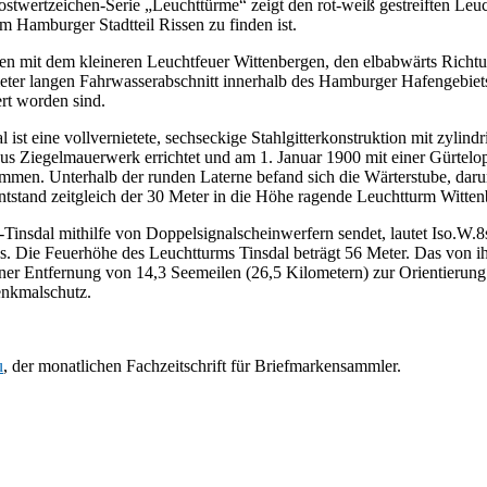
stwertzeichen-Serie „Leuchttürme“ zeigt den rot-weiß gestreiften Leuc
im Hamburger Stadtteil Rissen zu finden ist.
men mit dem kleineren Leuchtfeuer Wittenbergen, den elbabwärts Richt
ter langen Fahrwasserabschnitt innerhalb des Hamburger Hafengebiets 
rt worden sind.
ist eine vollvernietete, sechseckige Stahlgitterkonstruktion mit zylin
s Ziegelmauerwerk errichtet und am 1. Januar 1900 mit einer Gürtelo
men. Unterhalb der runden Laterne befand sich die Wärterstube, daru
entstand zeitgleich der 30 Meter in die Höhe ragende Leuchtturm Witten
-Tinsdal mithilfe von Doppelsignalscheinwerfern sendet, lautet Iso.W.
us. Die Feuerhöhe des Leuchtturms Tinsdal beträgt 56 Meter. Das von i
ner Entfernung von 14,3 Seemeilen (26,5 Kilometern) zur Orientierung
enkmalschutz.
u
, der monatlichen Fachzeitschrift für Briefmarkensammler.