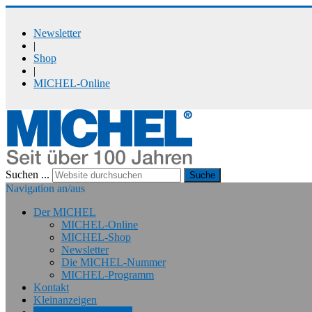
Newsletter
|
Shop
|
MICHEL-Online
Suchen ...
Suche
Navigation an/aus
Der MICHEL
MICHEL-Online
MICHEL-Shop
Newsletter
Die MICHEL-Nummer
MICHEL-Programm
Kontakt
Kleinanzeigen