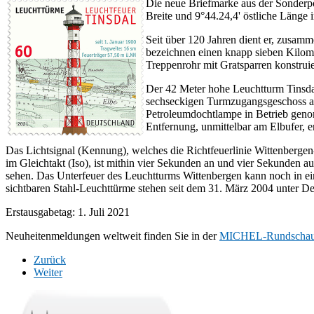
Die neue Briefmarke aus der Sonderpo
Breite und 9°44.24,4' östliche Länge 
Seit über 120 Jahren dient er, zusam
bezeichnen einen knapp sieben Kilome
Treppenrohr mit Gratsparren konstruie
Der 42 Meter hohe Leuchtturm Tinsdal 
sechseckigen Turmzugangsgeschoss au
Petroleumdochtlampe in Betrieb genom
Entfernung, unmittelbar am Elbufer, 
Das Lichtsignal (Kennung), welches die Richtfeuerlinie Wittenbergen
im Gleichtakt (Iso), ist mithin vier Sekunden an und vier Sekunden a
sehen. Das Unterfeuer des Leuchtturms Wittenbergen kann noch in ei
sichtbaren Stahl-Leuchttürme stehen seit dem 31. März 2004 unter D
Erstausgabetag: 1. Juli 2021
Neuheitenmeldungen weltweit finden Sie in der
MICHEL-Rundscha
Zurück
Weiter