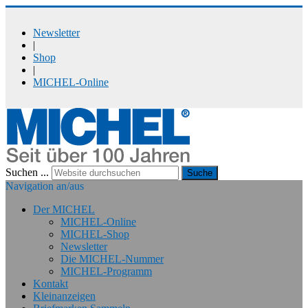
Newsletter
|
Shop
|
MICHEL-Online
Suchen ...
Suche
Navigation an/aus
Der MICHEL
MICHEL-Online
MICHEL-Shop
Newsletter
Die MICHEL-Nummer
MICHEL-Programm
Kontakt
Kleinanzeigen