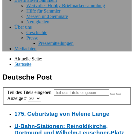
Briefmarken Sammeln
Wertvolles Hobby Briefmarkensammlung
Hilfe für Sammler
Messen und Seminare
Neuigkeiten
Über uns
Geschichte
Presse
Pressemitteilungen
Mediadaten
Aktuelle Seite:
Startseite
Deutsche Post
Teil des Titels eingeben
Anzeige #
175. Geburtstag von Helene Lange
U-Bahn-Stationen: Reinoldikirche,
Dortmund und Wilhelm-Leuschner-Platz,