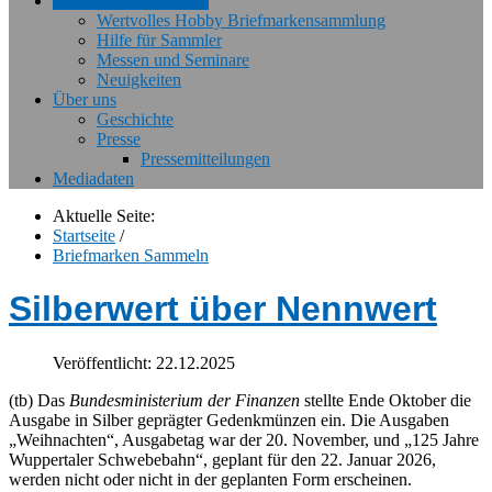
Briefmarken Sammeln
Wertvolles Hobby Briefmarkensammlung
Hilfe für Sammler
Messen und Seminare
Neuigkeiten
Über uns
Geschichte
Presse
Pressemitteilungen
Mediadaten
Aktuelle Seite:
Startseite
/
Briefmarken Sammeln
Silberwert über Nennwert
Veröffentlicht: 22.12.2025
(tb) Das
Bundesministerium der Finanzen
stellte Ende Oktober die
Ausgabe in Silber geprägter Gedenkmünzen ein. Die Ausgaben
„Weihnachten“, Ausgabetag war der 20. November, und „125 Jahre
Wuppertaler Schwebebahn“, geplant für den 22. Januar 2026,
werden nicht oder nicht in der geplanten Form erscheinen.