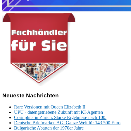
Neueste Nachrichten
Rare Versionen mit Queen Elizabeth II.
UPU - datengetriebene Zukunft mit KI-Agenten
Corinphila in Zürich: Starke Ergebnisse nach 100.
Deutsche Briefmarken AG: Ganze Welt für 143.500 Euro
Bulgarische Abarten der 1970er Jahre