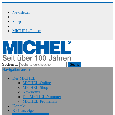
Newsletter
|
Shop
|
MICHEL-Online
Suchen ...
Suche
Navigation an/aus
Der MICHEL
MICHEL-Online
MICHEL-Shop
Newsletter
Die MICHEL-Nummer
MICHEL-Programm
Kontakt
Kleinanzeigen